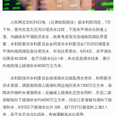
人民网北京8月6日电 （记者欧阳易佳）据水利部消息，7月
下旬，黄河支流大汶河出现洪水过程，下游东平湖水位快速上
涨。为确保东平湖防洪安全，统筹考虑淮河流域南四湖抗旱需
要，水利部黄河水利委员会会同淮河水利委员会7月23日调度东
平湖向南四湖应急分泄洪水、补充抗旱用水。8月4日，东平湖水
位降至40.62米，低于汛限水位0.1米，本次应急调水结束，累计
向南四湖上级湖补水8000万立方米。
水利部淮河水利委员会加强调水沿线取用水管控，利用黄河
洪水资源，调度南四湖上级湖向周边地区供水1300万立方米，保
障农作物时令灌溉用水；在确保上级湖生态安全同时，开启二级
坝枢纽向下级湖补水约4000万立方米，结合江苏省骆马湖向下级
湖补水，8月5日下级湖水位31.3米，较7月27日最低时上涨0.1
米，高于生态水位0.25米，有效缓解低水位形势。