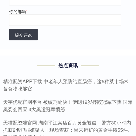
你的邮箱
*
提交评论
热点资讯
精准配资APP下载 中老年人预防结直肠癌，这5种菜市场常
备食物吃够它
天宇优配官网平台 被绞刑处决！伊朗19岁摔跤冠军下葬 国际
奥委会回应 3大奥运冠军愤怒
天猫配资端官网 湖南平江某店百万黄金被盗，警方30小时内
抓获2名犯罪嫌疑人！现场查获：尚未销赃的黄金手镯55件、