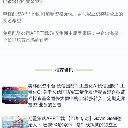
已被熔化的黄金1坨
申穆配资APP下载 附加赛资格无忧，罗马尼亚仍存理论上的
头名希望
免息配资公司APP下载 瑞安集团主席罗康瑞：中企出海是一
个长期培育市场的过程
推荐资讯
美林配资平台 长信国防军工量化A,长信国防军工
量化C: 关于长信国防军工量化灵活配置混合型证
券投资基金暂停大额申购(含转换转入、定期定额
投资)业务的公告
期盈策略APP下载 【巴黎专访】Gdvin Gsell创
始人：“巴黎GG的双G，是针线织就的独立宣