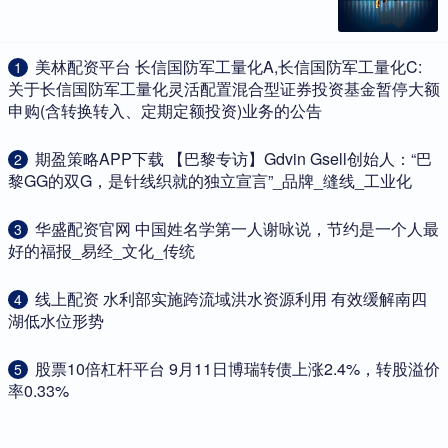
​美林配资平台 长信国防军工量化A,长信国防军工量化C:
1
关于长信国防军工量化灵活配置混合型证券投资基金暂停大额
申购(含转换转入、定期定额投资)业务的公告
​期盈策略APP下载 【巴黎专访】Gdvin Gsell创始人：“巴
2
黎GG的双G，是针线织就的独立宣言”_品牌_缝线_工业化
​华盛配资官网 中国姓名学第一人谢咏说，节约是一个人最
3
好的福报_易经_文化_传统
​线上配资 水利部实施跨流域洪水资源利用 有效缓解南四
4
湖低水位形势
​股票10倍杠杆平台 9月11日博瑞转债上涨2.4%，转股溢价
5
率0.33%