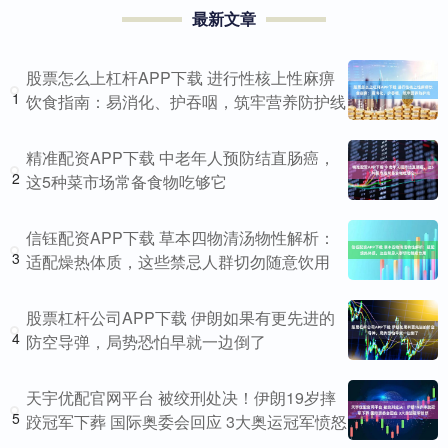
最新文章
股票怎么上杠杆APP下载 进行性核上性麻痹
1
饮食指南：易消化、护吞咽，筑牢营养防护线
精准配资APP下载 中老年人预防结直肠癌，
2
这5种菜市场常备食物吃够它
信钰配资APP下载 草本四物清汤物性解析：
3
适配燥热体质，这些禁忌人群切勿随意饮用
股票杠杆公司APP下载 伊朗如果有更先进的
4
防空导弹，局势恐怕早就一边倒了
天宇优配官网平台 被绞刑处决！伊朗19岁摔
5
跤冠军下葬 国际奥委会回应 3大奥运冠军愤怒