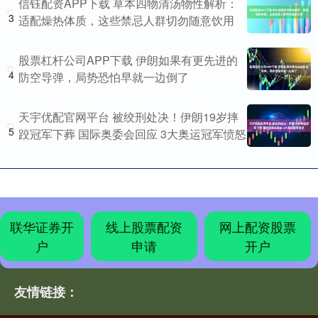
信钰配资APP下载 草本四物清汤物性解析：
3
适配燥热体质，这些禁忌人群切勿随意饮用
股票杠杆公司APP下载 伊朗如果有更先进的
4
防空导弹，局势恐怕早就一边倒了
天宇优配官网平台 被绞刑处决！伊朗19岁摔
5
跤冠军下葬 国际奥委会回应 3大奥运冠军愤怒
联华证券开
线上股票配资
网上配资股票
户
申请
开户
友情链接：