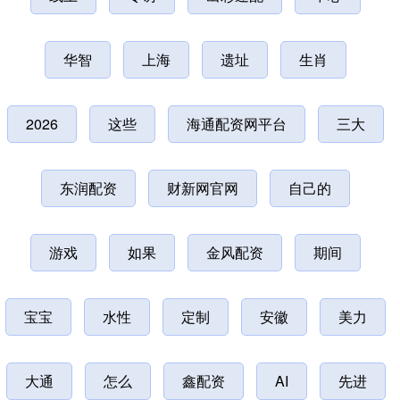
华智
上海
遗址
生肖
2026
这些
海通配资网平台
三大
东润配资
财新网官网
自己的
游戏
如果
金风配资
期间
宝宝
水性
定制
安徽
美力
大通
怎么
鑫配资
AI
先进