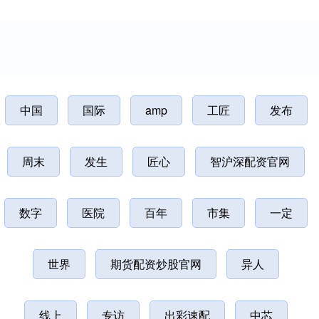
中国
国际
amp
工匠
发布
周末
发生
匠心
智沪深配资官网
数字
医院
百年
市集
一定
世界
期货配资炒股官网
异人
线上
专访
出彩速配
中芯