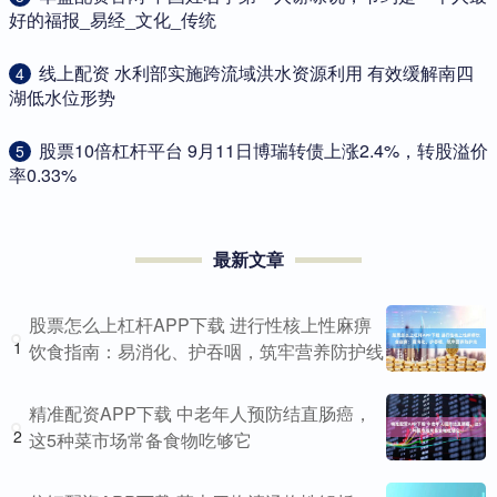
好的福报_易经_文化_传统
​线上配资 水利部实施跨流域洪水资源利用 有效缓解南四
4
湖低水位形势
​股票10倍杠杆平台 9月11日博瑞转债上涨2.4%，转股溢价
5
率0.33%
最新文章
股票怎么上杠杆APP下载 进行性核上性麻痹
1
饮食指南：易消化、护吞咽，筑牢营养防护线
精准配资APP下载 中老年人预防结直肠癌，
2
这5种菜市场常备食物吃够它