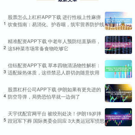
股票怎么上杠杆APP下载 进行性核上性麻痹
1
饮食指南：易消化、护吞咽，筑牢营养防护线
精准配资APP下载 中老年人预防结直肠癌，
2
这5种菜市场常备食物吃够它
信钰配资APP下载 草本四物清汤物性解析：
3
适配燥热体质，这些禁忌人群切勿随意饮用
股票杠杆公司APP下载 伊朗如果有更先进的
4
防空导弹，局势恐怕早就一边倒了
天宇优配官网平台 被绞刑处决！伊朗19岁摔
5
跤冠军下葬 国际奥委会回应 3大奥运冠军愤怒