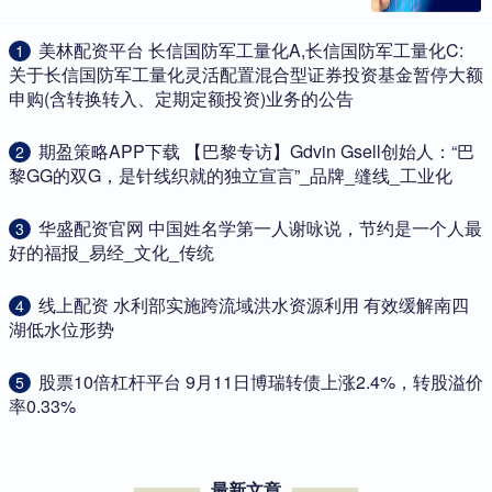
​美林配资平台 长信国防军工量化A,长信国防军工量化C:
1
关于长信国防军工量化灵活配置混合型证券投资基金暂停大额
申购(含转换转入、定期定额投资)业务的公告
​期盈策略APP下载 【巴黎专访】Gdvin Gsell创始人：“巴
2
黎GG的双G，是针线织就的独立宣言”_品牌_缝线_工业化
​华盛配资官网 中国姓名学第一人谢咏说，节约是一个人最
3
好的福报_易经_文化_传统
​线上配资 水利部实施跨流域洪水资源利用 有效缓解南四
4
湖低水位形势
​股票10倍杠杆平台 9月11日博瑞转债上涨2.4%，转股溢价
5
率0.33%
最新文章