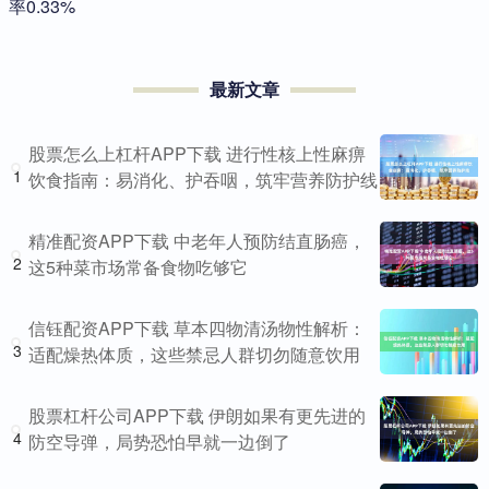
率0.33%
最新文章
股票怎么上杠杆APP下载 进行性核上性麻痹
1
饮食指南：易消化、护吞咽，筑牢营养防护线
精准配资APP下载 中老年人预防结直肠癌，
2
这5种菜市场常备食物吃够它
信钰配资APP下载 草本四物清汤物性解析：
3
适配燥热体质，这些禁忌人群切勿随意饮用
股票杠杆公司APP下载 伊朗如果有更先进的
4
防空导弹，局势恐怕早就一边倒了