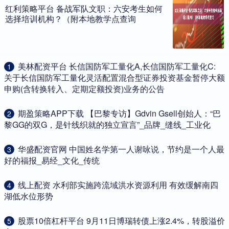
红利策略平台 备战军队文职：六安考生如何
选择培训机构？（附本地教学点查询
​美林配资平台 长信国防军工量化A,长信国防军工量化C:
1
关于长信国防军工量化灵活配置混合型证券投资基金暂停大额
申购(含转换转入、定期定额投资)业务的公告
​期盈策略APP下载 【巴黎专访】Gdvin Gsell创始人：“巴
2
黎GG的双G，是针线织就的独立宣言”_品牌_缝线_工业化
​华盛配资官网 中国姓名学第一人谢咏说，节约是一个人最
3
好的福报_易经_文化_传统
​线上配资 水利部实施跨流域洪水资源利用 有效缓解南四
4
湖低水位形势
​股票10倍杠杆平台 9月11日博瑞转债上涨2.4%，转股溢价
5