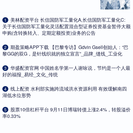
​美林配资平台 长信国防军工量化A,长信国防军工量化C:
1
关于长信国防军工量化灵活配置混合型证券投资基金暂停大额
申购(含转换转入、定期定额投资)业务的公告
​期盈策略APP下载 【巴黎专访】Gdvin Gsell创始人：“巴
2
黎GG的双G，是针线织就的独立宣言”_品牌_缝线_工业化
​华盛配资官网 中国姓名学第一人谢咏说，节约是一个人最
3
好的福报_易经_文化_传统
​线上配资 水利部实施跨流域洪水资源利用 有效缓解南四
4
湖低水位形势
​股票10倍杠杆平台 9月11日博瑞转债上涨2.4%，转股溢价
5
率0.33%