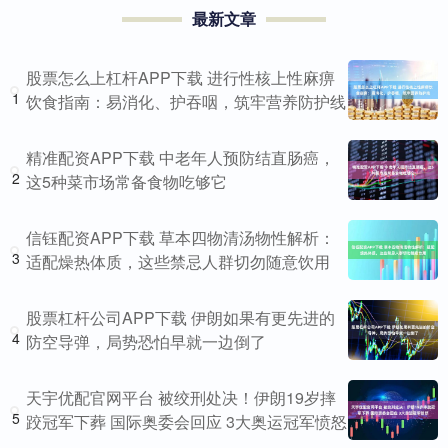
最新文章
股票怎么上杠杆APP下载 进行性核上性麻痹
1
饮食指南：易消化、护吞咽，筑牢营养防护线
精准配资APP下载 中老年人预防结直肠癌，
2
这5种菜市场常备食物吃够它
信钰配资APP下载 草本四物清汤物性解析：
3
适配燥热体质，这些禁忌人群切勿随意饮用
股票杠杆公司APP下载 伊朗如果有更先进的
4
防空导弹，局势恐怕早就一边倒了
天宇优配官网平台 被绞刑处决！伊朗19岁摔
5
跤冠军下葬 国际奥委会回应 3大奥运冠军愤怒